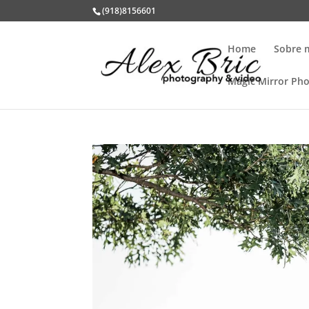
(918)8156601
Home
Sobre 
Magic Mirror Ph