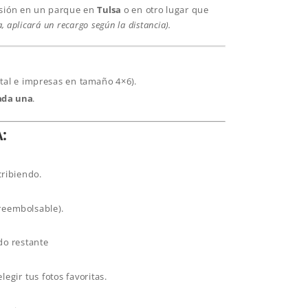
esión en un parque en
Tulsa
o en otro lugar que
a, aplicará un recargo según la distancia).
ital e impresas en tamaño 4×6).
ada una
.
:
ribiendo.
reembolsable).
ldo restante
legir tus fotos favoritas.