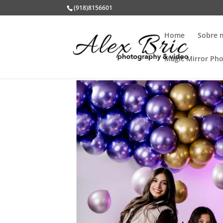
(918)8156601
Home
Sobre 
Magic Mirror Ph