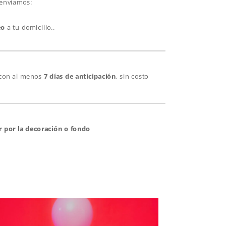
 enviamos:
eo
a tu domicilio.
.
 con al menos
7 días de anticipación
, sin costo
r por la decoración o fondo