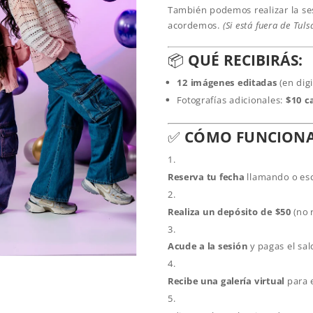
También podemos realizar la s
acordemos.
(Si está fuera de Tuls
📦
QUÉ RECIBIRÁS:
12 imágenes editadas
(en dig
Fotografías adicionales:
$10 c
✅
CÓMO FUNCIONA
Reserva tu fecha
llamando o esc
Realiza un depósito de $50
(no 
Acude a la sesión
y pagas el sa
Recibe una galería virtual
para e