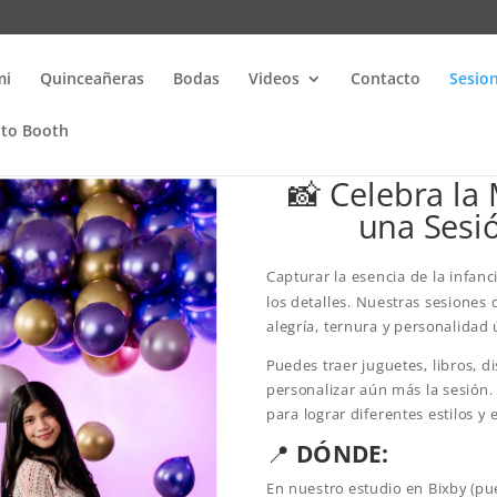
mi
Quinceañeras
Bodas
Videos
Contacto
Sesio
oto Booth
📸 Celebra la 
una Sesió
Capturar la esencia de la infanc
los detalles. Nuestras sesiones 
alegría, ternura y personalidad
Puedes traer juguetes, libros, 
personalizar aún más la sesión
para lograr diferentes estilos y 
📍
DÓNDE:
En nuestro estudio en Bixby (p